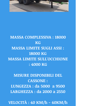
MASSA COMPLESSIVA : 18000
KG
MASSA LIMITE SUGLI ASSI :
18000 KG
MASSA LIMITE SULL'OCCHIONE
: 4000 KG
MISURE DISPONIBILI DEL
CASSONE :
LUNGEZZA : da 5000 a 9500
LARGHEZZA : da 2000 a 2550
VELOCITÀ : 40 KM/h - 60KM/h