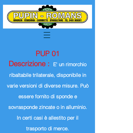
PUP 01
Descrizione :
E' un rimorchio
ribaltabile trilaterale, disponibile in
varie versioni di diverse misure. Può
essere fornito di sponde e
sovrasponde zincate o in alluminio.
In certi casi è allestito per il
trasporto di merce.