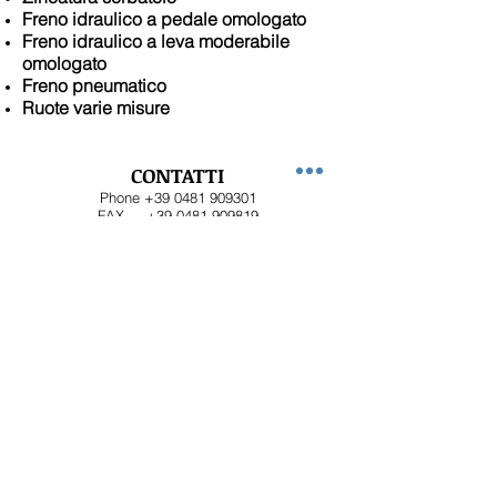
Freno idraulico a pedale omologato
Freno idraulico a leva moderabile
omologato
Freno pneumatico
Ruote varie misure
CONTATTI
Phone
+39 0481 909301
FAX
+39 0481 909819
Email :
mpupin@libero.it
info@pupin.it
INDIRIZZO
Via Armentaressa 14
34076 Romans d'Isonzo (GO)
ITALY
P.IVA
00475180311
C.F.
00475180311
ORARIO
Lunedì – Venerdì 8-12 AM
13-17 PM