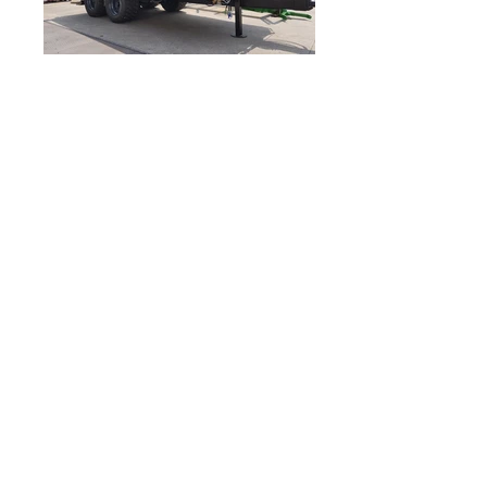
MASSA COMPLESSIVA : 18000
KG
MASSA LIMITE SUGLI ASSI :
18000 KG
MASSA LIMITE SULL'OCCHIONE
: 4000 KG
MISURE DISPONIBILI DEL
CASSONE :
LUNGEZZA : da 5000 a 9500
LARGHEZZA : da 2000 a 2550
VELOCITÀ : 40 KM/h - 60KM/h