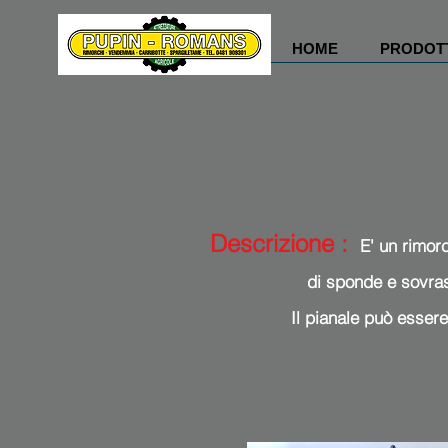
HOME
PRODOT
Descrizione :
E' un rimorc
di sponde e sovrasp
Il pianale può essere 