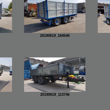
20190619_164549
20190619_113746