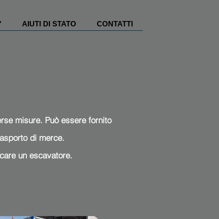
'
AIUTI DI STATO
CONTATTI
iverse misure. Può essere fornito
trasporto di merce.
ricare un escavatore.