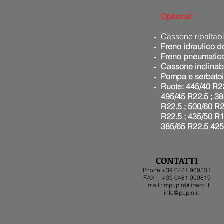
Optional:
Cassone ribaltabil
Freno idraulico 
Freno pneumatic
Cassone inclinab
Pompa e serbatoi
Ruote: 445/40 R22
495/45 R22.5 ; 38
R22.5 ; 500/60 R2
R22.5 ; 435/50 R1
385/65 R22.5 425/
CONTATTI
Phone +39 0481 909301
FAX +39 0481 909819
Email :
mpupin@libero.it
info@pupin.it