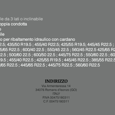
e da 3 lati o inclinabile
doppia condotta
o
ile
o per ribaltamento idraulico con cardano
.5; 435/50 R19.5 ; 455/40 R22.5; 425/55 R19.5; 445/45 R22.5 ; 
5/65 R22.5 ; 600/40 22.5 ; 550/45 22.5 ; 560/45 R22.5 425/65 R
2.5 ; 500/60 22.5 ; 600/50 22.5 ; 445/75 R22.5 ; 550/60 22.5 ; 6
9.5 ; 455/40 R22.5 ; 425/55 R19.5 ; 445/45 R22.5 ; 385/55 R22.5
65 R22.5 ; 445/65 R22.5 ; 445/75 R22.5 ; 560/60 R22.5
INDIRIZZO
Via Armentaressa 14
34076 Romans d'Isonzo (GO)
ITALY
P.IVA 00475180311
C.F. 00475180311