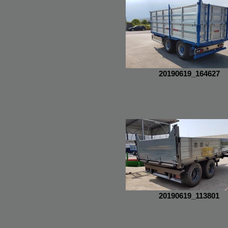
20190619_164627
20190619_113801