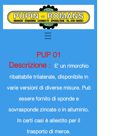
PUP 01
Descrizione :
E' un rimorchio
ribaltabile trilaterale, disponibile in
varie versioni di diverse misure. Può
essere fornito di sponde e
sovrasponde zincate o in alluminio.
In certi casi è allestito per il
trasporto di merce.