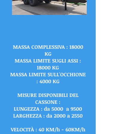
MASSA COMPLESSIVA : 18000
KG
MASSA LIMITE SUGLI ASSI :
18000 KG
MASSA LIMITE SULL'OCCHIONE
: 4000 KG
MISURE DISPONIBILI DEL
CASSONE :
LUNGEZZA : da 5000 a 9500
LARGHEZZA : da 2000 a 2550
VELOCITÀ : 40 KM/h - 60KM/h