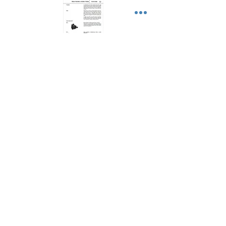
CONTATTI
Phone
+39 0481 909301
FAX
+39 0481 909819
Email :
mpupin@libero.it
info@pupin.it
INDIRIZZO
Via Armentaressa 14
34076 Romans d'Isonzo (GO)
ITALY
P.IVA
00475180311
C.F.
00475180311
ORARIO
Lunedì – Venerdì 8-12 AM
13-17 PM